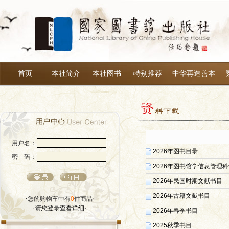
首页
本社简介
本社图书
特别推荐
中华再造善本
用户名：
2026年图书目录
密 码：
2026年图书馆学信息管理
2026年民国时期文献书目
2026年古籍文献书目
·
·
您的购物车中有
0
件商品
·
·
请您登录查看详细
2026年春季书目
2025秋季书目