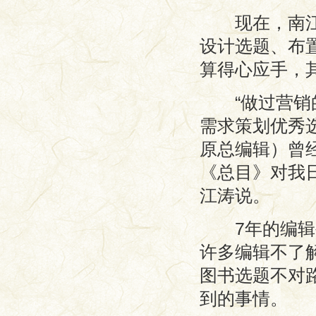
现在，南江涛
设计选题、布
算得心应手，
“做过营销的
需求策划优秀
原总编辑）曾
《总目》对我
江涛说。
7年的编辑生
许多编辑不了
图书选题不对
到的事情。