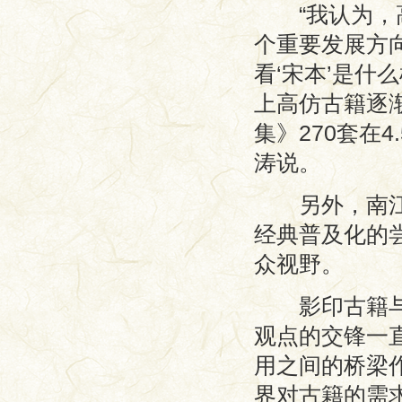
“我认为，高
个重要发展方
看‘宋本’是什
上高仿古籍逐
集》270套在
涛说。
另外，南江涛
经典普及化的
众视野。
影印古籍与点
观点的交锋一
用之间的桥梁
界对古籍的需