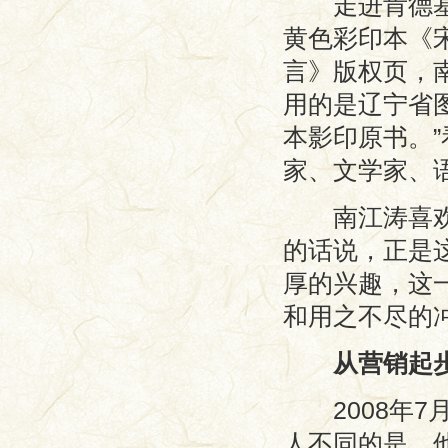
走进肯德基坐
黄色彩印本《
言》版权页，
用的是辽宁省图
本影印原书。”
家、文学家、
南江涛喜欢古
的话说，正是
厚的兴趣，这
和用之不尽的
从营销起
2008年7
人不同的是，