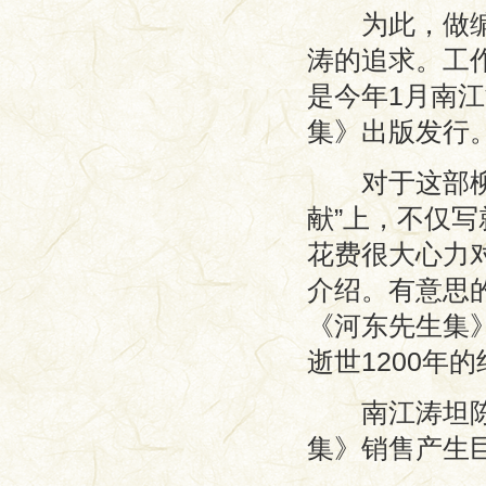
为此，做编辑
涛的追求。工
是今年1月南
集》出版发行
对于这部柳宗
献”上，不仅写
花费很大心力
介绍。有意思
《河东先生集
逝世1200年
南江涛坦陈，
集》销售产生巨