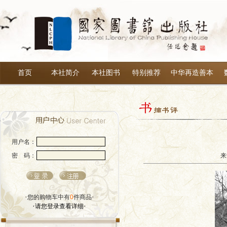
首页
本社简介
本社图书
特别推荐
中华再造善本
用户名：
密 码：
来
·
·
您的购物车中有
0
件商品
·
·
请您登录查看详细