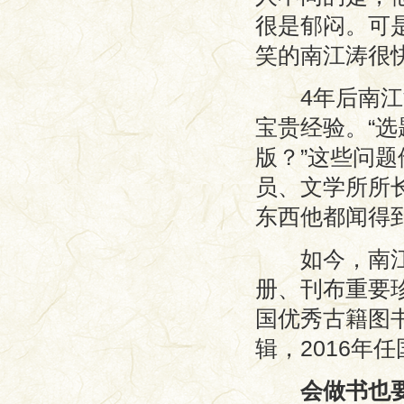
很是郁闷。可
笑的南江涛很
4年后南江涛
宝贵经验。“
版？”这些问
员、文学所所长
东西他都闻得到
如今，南江涛
册、刊布重要珍
国优秀古籍图
辑，2016年
会做书也