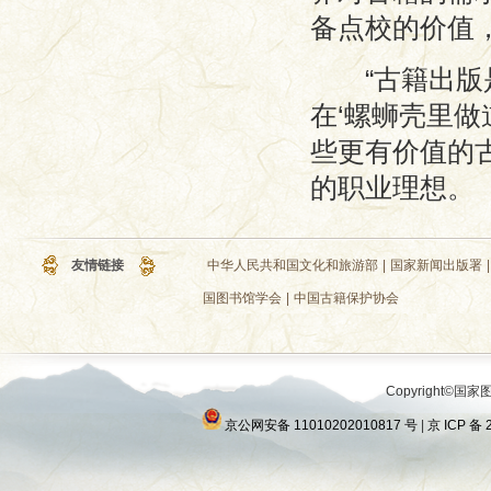
备点校的价值
“古籍出版是
在‘螺蛳壳里做
些更有价值的
的职业理想。
友情链接
中华人民共和国文化和旅游部
|
国家新闻出版署
|
国图书馆学会
|
中国古籍保护协会
Copyright©国家图
京公网安备 11010202010817 号
|
京 ICP 备 