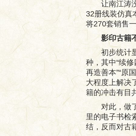
让南江涛没有
32册线装仿真
将270套销售
影印古籍
初步统计显示
种，其中“续修
再造善本”“原
大程度上解决
籍的冲击有目
对此，做了1
里的电子书检
结，反而对古