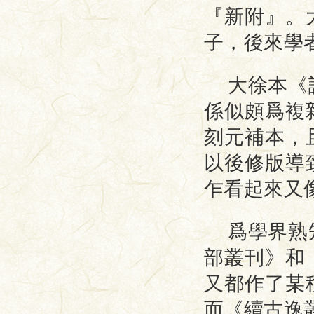
『新附』。
子，後來學
大徐本《
係似頗爲複
刻元補本，
以後修版導
乍看起來又
爲學界熟
部叢刊》和
又都作了某
而《續古逸