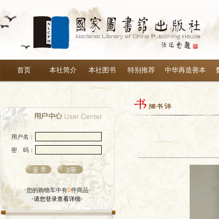
首页
本社简介
本社图书
特别推荐
中华再造善本
用户名：
密 码：
·
·
您的购物车中有
0
件商品
·
·
请您登录查看详细