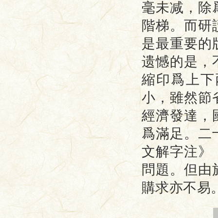
毫未减，除
階梯。而研
是最重要的
遗憾的是，
縮印爲上下
小，雖然節
經濟發達，
爲滿足。二
文解字注》
問題。但由
購求亦不易