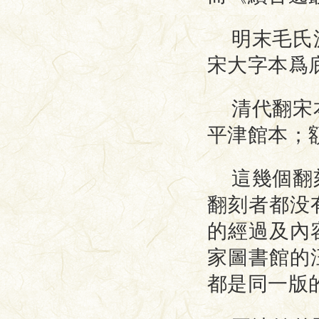
明末毛氏
宋大字本爲
清代翻宋
平津館本；
這幾個翻
翻刻者都没
的經過及內
家圖書館的
都是同一版