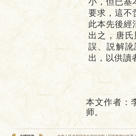
小，但已基
要求，這不
此本先後經
出之，唐氏
誤、説解訛
出，以供讀
本文
作者：
师。