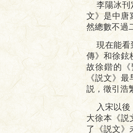
李陽冰刊
文》是中唐
然總數不過
現在能看
傳》和徐鉉
故徐鍇的《
《説文》最
説，徵引浩
入宋以後
大徐本《説
了《説文》