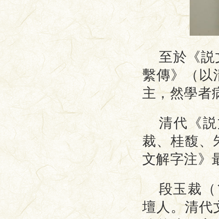
至於《説
繫傳》（以
主，然學者
清代《説
裁、桂馥、
文解字注》
段玉裁（
壇人。清代