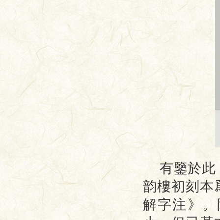
有鑒於此
韵樓初刻本
解字注》。