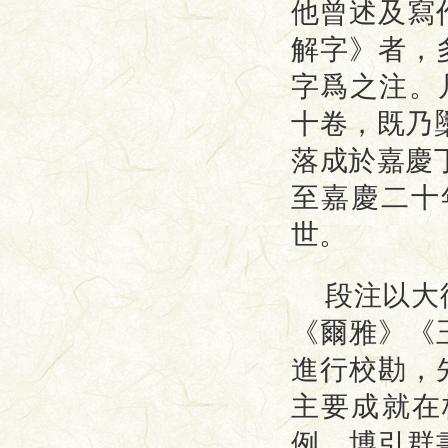
他曾述及寫
解字》者，
字爲之注。
十卷，既乃
落成於嘉慶
至嘉慶二十
世。
段注以大
《爾雅》《
進行校勘，
主要成就在
例，博引群