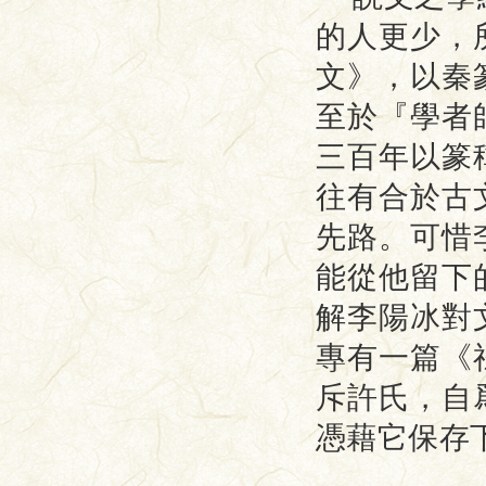
的人更少，
文》，以秦
至於『學者
三百年以篆
往有合於古
先路。可惜
能從他留下
解李陽冰對
專有一篇《
斥許氏，自
憑藉它保存