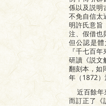
係以及説明
不免自信太
明許氏意旨
注、假借也
但公認是體
『千七百年
研讀《説文
翻刻本，如
年（1872
近百餘年
而訂正了《