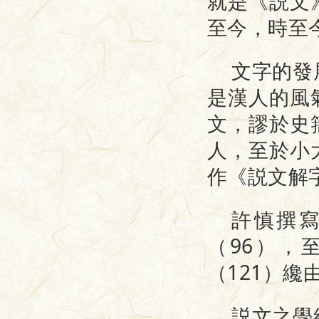
就是《説文
至今，時至
文字的發
是漢人的風
文，謬於史
人，至於小
作《説文解
許慎撰
（96），
（121）
説文之學