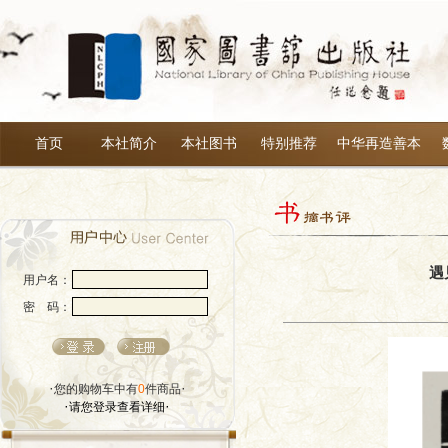
首页
本社简介
本社图书
特别推荐
中华再造善本
遇
用户名：
密 码：
·
·
您的购物车中有
0
件商品
·
·
请您登录查看详细