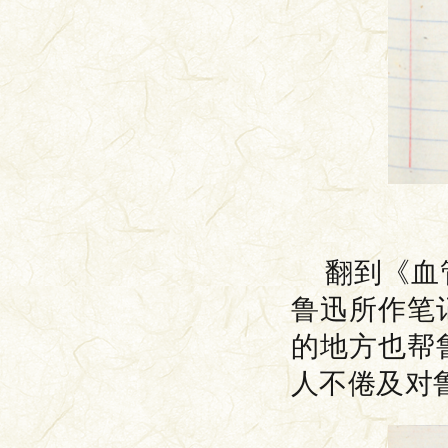
翻到《血
鲁迅所作笔
的地方也帮
人不倦及对